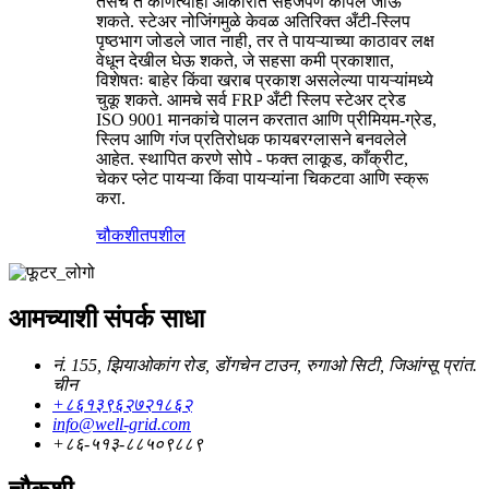
तसेच ते कोणत्याही आकारात सहजपणे कापले जाऊ
शकते. स्टेअर नोजिंगमुळे केवळ अतिरिक्त अँटी-स्लिप
पृष्ठभाग जोडले जात नाही, तर ते पायऱ्याच्या काठावर लक्ष
वेधून देखील घेऊ शकते, जे सहसा कमी प्रकाशात,
विशेषतः बाहेर किंवा खराब प्रकाश असलेल्या पायऱ्यांमध्ये
चुकू शकते. आमचे सर्व FRP अँटी स्लिप स्टेअर ट्रेड
ISO 9001 मानकांचे पालन करतात आणि प्रीमियम-ग्रेड,
स्लिप आणि गंज प्रतिरोधक फायबरग्लासने बनवलेले
आहेत. स्थापित करणे सोपे - फक्त लाकूड, काँक्रीट,
चेकर प्लेट पायऱ्या किंवा पायऱ्यांना चिकटवा आणि स्क्रू
करा.
चौकशी
तपशील
आमच्याशी संपर्क साधा
नं. 155, झियाओकांग रोड, डोंगचेन टाउन, रुगाओ सिटी, जिआंग्सू प्रांत.
चीन
+८६१३९६२७२१८६२
info@well-grid.com
+८६-५१३-८८५०९८८९