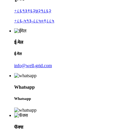
+८६१३९६२७२१८६२
+८६-५१३-८८५०९८८५
ई-मेल
ई-मेल
info@well-grid.com
Whatsapp
Whatsapp
फॅक्स