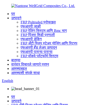
घर
उत्पादने
FRP Pultruded प्रोफाइल
एफआरपी जाळी
FRP रेलिंग सिस्टम आणि Bmc भाग
FRP पिंजरा शिडी प्रणाली
एफआरपी डेकिंग
FRP अँटी स्लिप स्टेअर नोजिंग आणि स्ट्रिप
एफआरपी हँड लेअप उत्पादन
एफआरपी पायऱ्या पायऱ्या
FRP वॉकवे प्लॅटफॉर्म सिस्टम
बातम्या
वारंवार विचारले जाणारे प्रश्न
आमच्याबद्दल
आमच्याशी संपर्क साधा
English
घर
उत्पादने