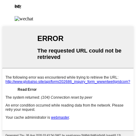
वेचॅट