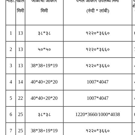
नाही.
खोल
जाळीचा आकार
पॅनेल आकार उपलब्ध मिमी
ख
क्
मिमी
मिमी
(रुंदी * लांबी)
1
13
३८*३८
१२२०*३६६०
2
13
५०*५०
१२२०*३६६०
3
13
38*38+19*19
१२२०*३६६०
4
14
40*40+20*20
1007*4047
5
22
40*40+20*20
1007*4047
6
25
३८*३८
1220*3660/1000*4038
7
25
38*38+19*19
१२२०*३६६०