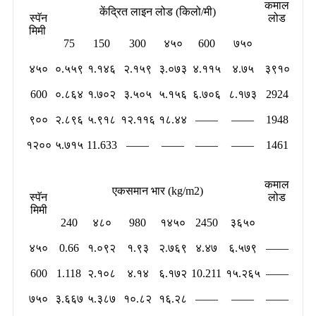
कमाल
केंद्रित लाइन लोड (किलो/मी)
स्पॅन
लोड
मिमी
75
150
300
४५०
600
७५०
४५०
०.५५९
१.१४६
२.१५९
३.०७३
४.११५
४.७५
३९१०
600
०.८६४
१.७०२
३.५०५
५.१५६
६.७०६
८.१७३
2924
९००
२.८९६
५.९१८
१२.११६
१८.४४
——
——
1948
१२००
५.७१५
11.633
——
——
——
——
1461
कमाल
एकसमान भार (kg/m2)
स्पॅन
लोड
मिमी
240
४८०
980
१४५०
2450
३६५०
४५०
0.66
१.०९२
१.९३
२.७६९
४.४७
६.५७९
——
600
1.118
२.१०८
४.१४
६.१७२
10.211
१५.२६५
——
७५०
३.६६७
५.३८७
१०.८२
१६.२८
——
——
——