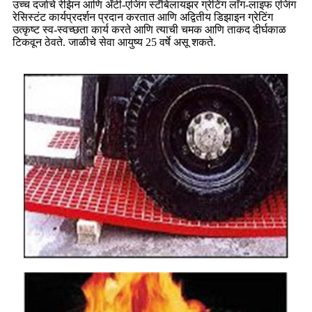
उच्च दर्जाचे रेझिन आणि अँटी-एजिंग स्टॅबिलायझर ग्रेटिंग लाँग-लाइफ एजिंग
रेसिस्टंट कार्यप्रदर्शन प्रदान करतात आणि अद्वितीय डिझाइन ग्रेटिंग
उत्कृष्ट स्व-स्वच्छता कार्य करते आणि त्याची चमक आणि ताकद दीर्घकाळ
टिकवून ठेवते. जाळीचे सेवा आयुष्य 25 वर्षे असू शकते.