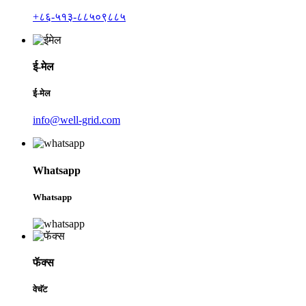
+८६-५१३-८८५०९८८५
ई-मेल
ई-मेल
info@well-grid.com
Whatsapp
Whatsapp
फॅक्स
वेचॅट