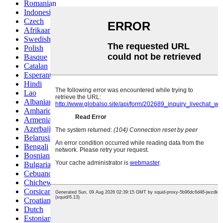
Romanian
Indonesian
Czech
Afrikaans
Swedish
Polish
Basque
Catalan
Esperanto
Hindi
Lao
Albanian
Amharic
Armenian
Azerbaijani
Belarusian
Bengali
Bosnian
Bulgarian
Cebuano
Chichewa
Corsican
Croatian
Dutch
Estonian