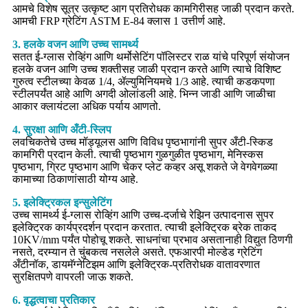
आमचे विशेष सूत्र उत्कृष्ट आग प्रतिरोधक कामगिरीसह जाळी प्रदान करते.
आमची FRP ग्रेटिंग ASTM E-84 क्लास 1 उत्तीर्ण आहे.
3. हलके वजन आणि उच्च सामर्थ्य
सतत ई-ग्लास रोव्हिंग आणि थर्मोसेटिंग पॉलिस्टर राळ यांचे परिपूर्ण संयोजन
हलके वजन आणि उच्च शक्तीसह जाळी प्रदान करते आणि त्याचे विशिष्ट
गुरुत्व स्टीलच्या केवळ 1/4, ॲल्युमिनियमचे 1/3 आहे. त्याची कडकपणा
स्टीलपर्यंत आहे आणि अगदी ओलांडली आहे. भिन्न जाडी आणि जाळीचा
आकार क्लायंटला अधिक पर्याय आणतो.
4. सुरक्षा आणि अँटी-स्लिप
लवचिकतेचे उच्च मॉड्यूलस आणि विविध पृष्ठभागांनी सुपर अँटी-स्किड
कामगिरी प्रदान केली. त्याची पृष्ठभाग गुळगुळीत पृष्ठभाग, मेनिस्कस
पृष्ठभाग, ग्रिट पृष्ठभाग आणि चेकर प्लेट कव्हर असू शकते जे वेगवेगळ्या
कामाच्या ठिकाणांसाठी योग्य आहे.
5. इलेक्ट्रिकल इन्सुलेटिंग
उच्च सामर्थ्य ई-ग्लास रोव्हिंग आणि उच्च-दर्जाचे रेझिन उत्पादनास सुपर
इलेक्ट्रिक कार्यप्रदर्शन प्रदान करतात. त्याची इलेक्ट्रिक ब्रेक ताकद
10KV/mm पर्यंत पोहोचू शकते. साधनांचा प्रभाव असतानाही विद्युत ठिणगी
नसते, दरम्यान ते चुंबकत्व नसलेले असते. एफआरपी मोल्डेड ग्रेटिंग
अँटीनॉक, डायमॅग्नेटिझम आणि इलेक्ट्रिक-प्रतिरोधक वातावरणात
सुरक्षितपणे वापरली जाऊ शकते.
6. वृद्धत्वाचा प्रतिकार