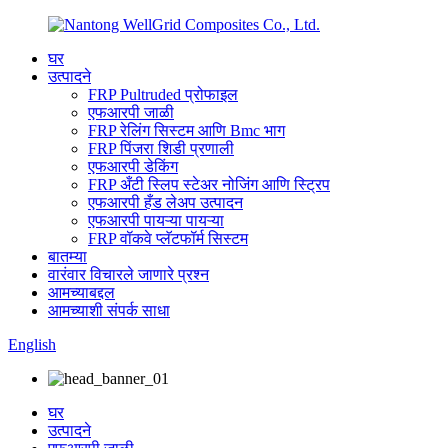
घर
उत्पादने
FRP Pultruded प्रोफाइल
एफआरपी जाळी
FRP रेलिंग सिस्टम आणि Bmc भाग
FRP पिंजरा शिडी प्रणाली
एफआरपी डेकिंग
FRP अँटी स्लिप स्टेअर नोजिंग आणि स्ट्रिप
एफआरपी हँड लेअप उत्पादन
एफआरपी पायऱ्या पायऱ्या
FRP वॉकवे प्लॅटफॉर्म सिस्टम
बातम्या
वारंवार विचारले जाणारे प्रश्न
आमच्याबद्दल
आमच्याशी संपर्क साधा
English
घर
उत्पादने