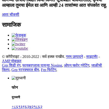
आम्हाला तुमचा ईमेल द्या आणि आम्ही 24 तासांच्या आत संपर्कात राहू.
आता चौकशी
सामाजिक
© कॉपीराइट - 2010-2022 : सर्व हक्क राखीव.
गरम उत्पादने
-
साइटमॅप
-
AMP मोबाइल
Grp शिडी रंग
,
फायबरग्लास पायऱ्या Nosing
,
ओपन फ्लोर ग्रेटिंग
,
जाळीची
क्लिप
,
Grp स्ट्रक्चरल बीम
,
Frp फिटिंग
,
फोन
दूरध्वनी
+८६१३९६२७२१८६२