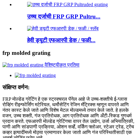
उच्च दर्जाची FRP GRP Pultru...
हेवी ड्यूटी एफआरपी डेक / फळी...
frp molded grating
संक्षिप्त वर्णन:
FRP मोल्डेड ग्रेटिंग हे एक स्ट्रक्चरल पॅनेल आहे जे उच्च-शक्तीचे ई-ग्लास
रोव्हिंग रीइन्फोर्सिंग मटेरियल, थर्मोसेटिंग रेजिन मॅट्रिक्स म्हणून वापरते आणि
नंतर कास्ट केले जाते आणि विशेष मेटल मोल्डमध्ये तयार केले जाते. हे हलके
वजन, उच्च शक्ती, गंज प्रतिरोधक, आग प्रतिरोधक आणि अँटी-स्किड गुणधर्म
प्रदान करते. एफआरपी मोल्डेड ग्रेटिंगचा वापर तेल उद्योग, उर्जा अभियांत्रिकी,
पाणी आणि सांडपाणी प्रक्रिया, ओशन सर्व्हे, वर्किंग फ्लोअर, स्टेअर ट्रेड, ट्रेंच
कव्हर इत्यादींमध्ये मोठ्या प्रमाणावर केला जातो आणि गंज परिस्थितीसाठी एक
आदर्श लोडिंग फ्रेम आहे.