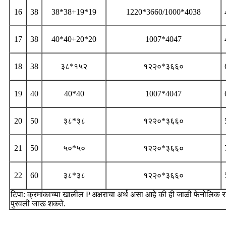
16
38
38*38+19*19
1220*3660/1000*4038
17
38
40*40+20*20
1007*4047
18
38
३८*१५२
१२२०*३६६०
19
40
40*40
1007*4047
20
50
३८*३८
१२२०*३६६०
21
50
५०*५०
१२२०*३६६०
22
60
३८*३८
१२२०*३६६०
टिपा: क्रमांकाच्या खालील P अक्षराचा अर्थ असा आहे की ही जाळी फेनोलिक
पुरवली जाऊ शकते.