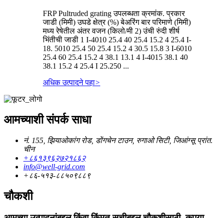
FRP Pultruded grating उपलब्धता क्रमांक. प्रकार
जाडी (मिमी) उघडे क्षेत्र (%) बेअरिंग बार परिमाणे (मिमी)
मध्य रेषेतील अंतर वजन (किलो/मी 2) उंची रुंदी शीर्ष
भिंतीची जाडी 1 I-4010 25.4 40 25.4 15.2 4 25.4 I-
18. 5010 25.4 50 25.4 15.2 4 30.5 15.8 3 I-6010
25.4 60 25.4 15.2 4 38.1 13.1 4 I-4015 38.1 40
38.1 15.2 4 25.4 I 25.250 ...
अधिक उत्पादने पहा
>
आमच्याशी संपर्क साधा
नं. 155, झियाओकांग रोड, डोंगचेन टाउन, रुगाओ सिटी, जिआंग्सू प्रांत.
चीन
+८६१३९६२७२१८६२
info@well-grid.com
+८६-५१३-८८५०९८८९
चौकशी
आमच्या उत्पादनांबद्दल किंवा किंमत सूचीबद्दल चौकशीसाठी, कृपया